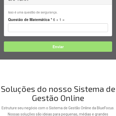
setor
Whatsapp
onde
?
você
Isso é uma questão de sergurança.
atua?
Questão de Matemática
*
6 + 1 =
Enviar
Soluções do nosso Sistema de
Gestão Online
Estruture seu negócio com o Sistema de Gestão Online da BlueFocus.
Nossas soluções são ideias para pequenas, médias e grandes