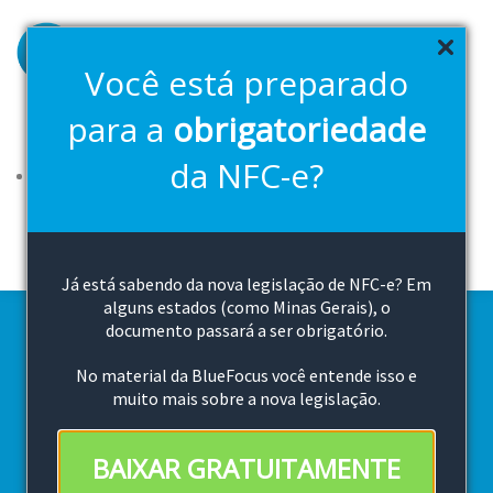
Pular
para
o
Você está preparado
conteúdo
principal
para a
obrigatoriedade
Soluções
Planos
FAQ
2ª Via Boleto
Downloads
da NFC-e?
Canal de vendas
Cloud Bluefocus
Teste Grátis
Já está sabendo da nova legislação de NFC-e? Em
alguns estados (como Minas Gerais), o
documento passará a ser obrigatório.
Sistema de Gestão
No material da BlueFocus você entende isso e
muito mais sobre a nova legislação.
Online
BAIXAR GRATUITAMENTE