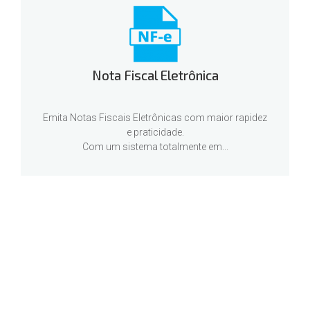
Nota Fiscal Eletrônica
Emita Notas Fiscais Eletrônicas com maior rapidez
e praticidade.
Com um sistema totalmente em...
Soluções do nosso Sistema de
Gestão Online
Estruture seu negócio com o Sistema de Gestão Online da BlueFocus.