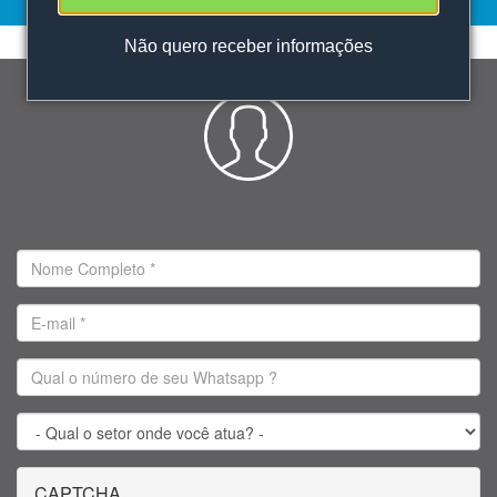
Não
quero receber informações
Preencha os campos abaixo
Nome
Completo
*
E-
mail
*
Qual
o
número
Qual
de
o
CAPTCHA
seu