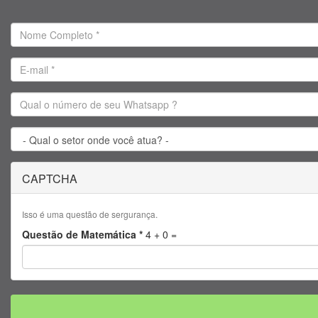
Nome
Completo
*
E-
mail
*
Qual
o
número
Qual
de
o
CAPTCHA
seu
setor
Whatsapp
onde
?
você
Isso é uma questão de sergurança.
atua?
Questão de Matemática
*
4 + 0 =