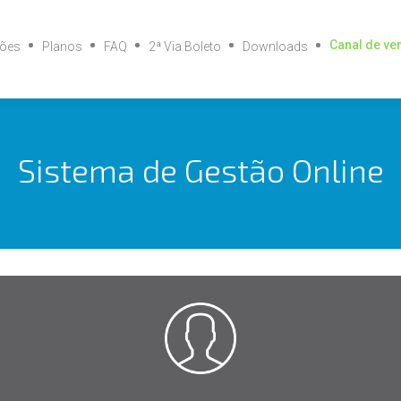
Canal de ve
ções
Planos
FAQ
2ª Via Boleto
Downloads
Sistema de Gestão Online