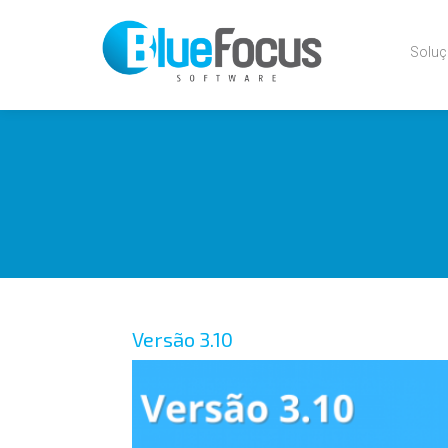
Pular
para
o
Solu
conteúdo
principal
Versão 3.10