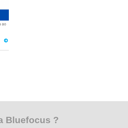
a ao
a Bluefocus ?