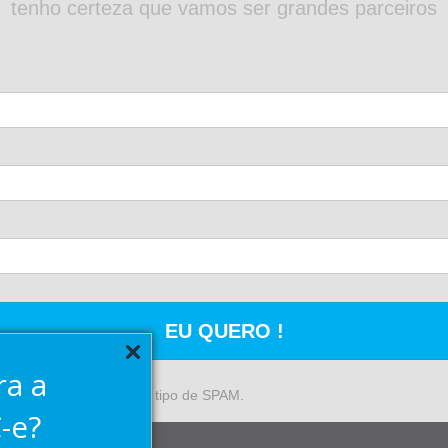
tenho certeza que vamos ser grandes parceiros
EU QUERO !
ra a
to para enviar qualquer tipo de SPAM.
-e?