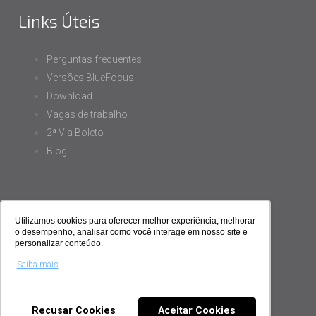
Links Úteis
Perguntas frequentes
Versões BlueFocus
Download
Vagas de trabalho
2ª Via Boleto
Blog
Utilizamos cookies para oferecer melhor experiência, melhorar
Siga-nos
o desempenho, analisar como você interage em nosso site e
personalizar conteúdo.
Saiba mais
Recusar Cookies
Aceitar Cookies