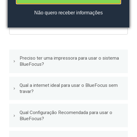
- Qualquer -
Sistema
NFe
Não
quero receber informações
Palavras chave
Preciso ter uma impressora para usar o sistema
BlueFocus?
Qual a internet ideal para usar o BlueFocus sem
travar?
Qual Configuração Recomendada para usar o
BlueFocus?