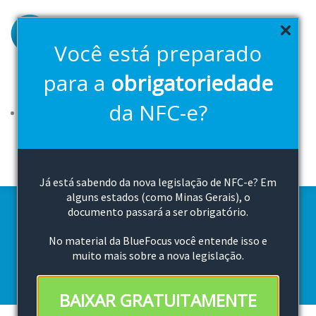
Pular
para
o
Você está preparado
conteúdo
principal
para a
obrigatoriedade
Soluções
Planos
FAQ
2ª Via Boleto
Downloads
da NFC-e?
Canal de vendas
Cloud Bluefocus
Teste Grátis
Já está sabendo da nova legislação de NFC-e? Em
alguns estados (como Minas Gerais), o
documento passará a ser obrigatório.
Perguntas Frequentes
No material da BlueFocus você entende isso e
muito mais sobre a nova legislação.
BAIXAR GRATUITAMENTE