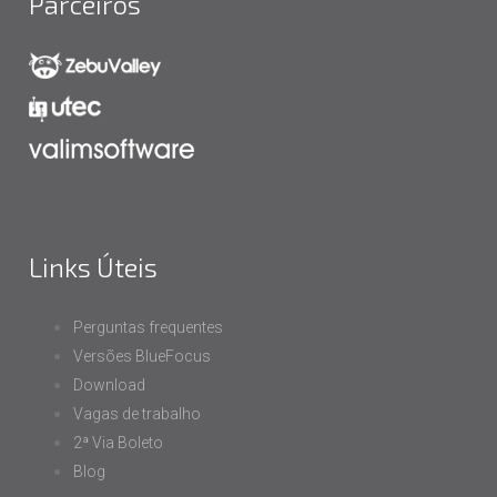
Parceiros
Links Úteis
Perguntas frequentes
Versões BlueFocus
Download
Vagas de trabalho
2ª Via Boleto
Blog