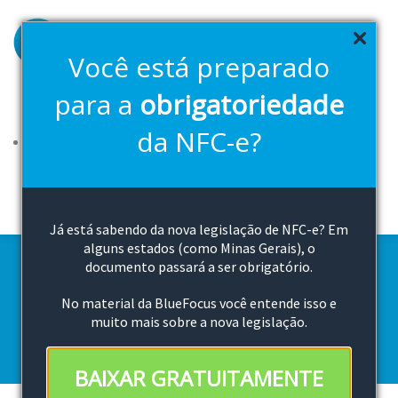
Pular
para
o
Você está preparado
conteúdo
principal
para a
obrigatoriedade
Soluções
Planos
FAQ
2ª Via Boleto
Downloads
da NFC-e?
Canal de vendas
Cloud Bluefocus
Teste Grátis
Já está sabendo da nova legislação de NFC-e? Em
alguns estados (como Minas Gerais), o
documento passará a ser obrigatório.
Perguntas Frequentes
No material da BlueFocus você entende isso e
muito mais sobre a nova legislação.
BAIXAR GRATUITAMENTE