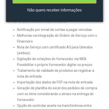
segunda-feira, 13 Agosto, 2018
Não
quero receber informações
Novas funções do BlueFocus versão 2.4
Notificação por email de contas a pagar vencidas
Melhorias na integração do Ordem de Serviço com o
Financeiro
Nota de Serviço com certificado A3 para Uberaba
(webiss)
Digitação de cotações do fornecedor via WEB.
Possibilitar o próprio fornecedor digitar os preços
Tratamento de validade de produtos ao registrar a
nota de entrada
Importação dos dados de FCP na nota de entrada
Geração de planilha do excel dos pedidos de compra
com os itens considerando o atraso na entrega do
fornecedor
Opção de controlar aceite na transferência entre