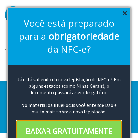
Pular
para
o
Você está preparado
conteúdo
principal
para a
obrigatoriedade
Soluções
Planos
FAQ
2ª Via Boleto
Downloads
da NFC-e?
Canal de vendas
Cloud Bluefocus
Teste Grátis
Já está sabendo da nova legislação de NFC-e? Em
alguns estados (como Minas Gerais), o
documento passará a ser obrigatório.
Versão 2.4
No material da BlueFocus você entende isso e
muito mais sobre a nova legislação.
BAIXAR GRATUITAMENTE