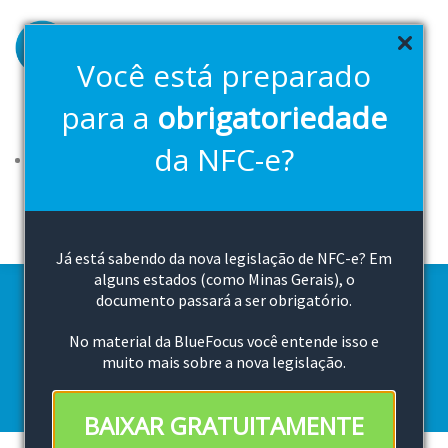
Pular
para
o
Você está preparado
conteúdo
principal
para a
obrigatoriedade
Soluções
Planos
FAQ
2ª Via Boleto
Downloads
da NFC-e?
Canal de vendas
Cloud Bluefocus
Teste Grátis
Já está sabendo da nova legislação de NFC-e? Em
alguns estados (como Minas Gerais), o
documento passará a ser obrigatório.
Os benefícios da NFC-e
No material da BlueFocus você entende isso e
muito mais sobre a nova legislação.
BAIXAR GRATUITAMENTE