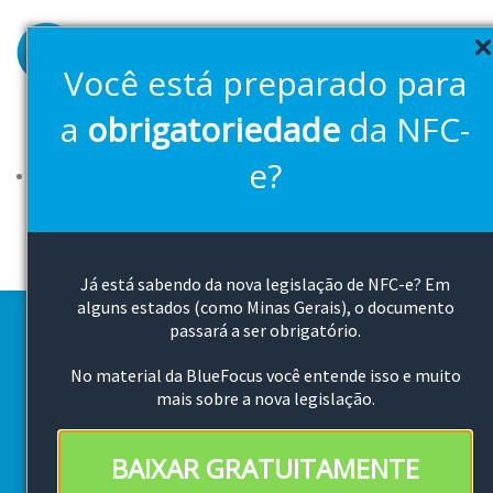
Pular
para
o
Você está preparado para
conteúdo
principal
a
obrigatoriedade
da NFC-
Soluções
Planos
FAQ
2ª Via Boleto
Downloads
e?
Canal de vendas
Cloud Bluefocus
Teste Grátis
Já está sabendo da nova legislação de NFC-e? Em
alguns estados (como Minas Gerais), o documento
passará a ser obrigatório.
Café com Entidades
No material da BlueFocus você entende isso e muito
mais sobre a nova legislação.
Representativas
BAIXAR GRATUITAMENTE