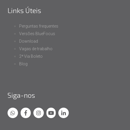
Links Úteis
Perguntas frequentes
Versões BlueFocus
Download
Vagas de trabalho
2ª Via Boleto
Blog
Siga-nos